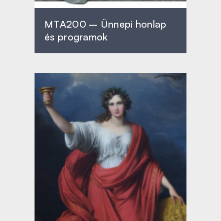
MTA200 – Ünnepi honlap
és programok