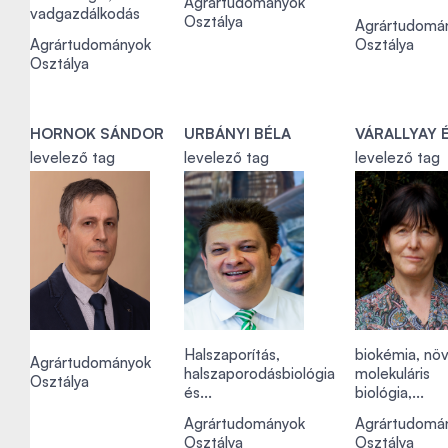
Agrártudományok
vadgazdálkodás
Osztálya
Agrártudomá
Agrártudományok
Osztálya
Osztálya
HORNOK SÁNDOR
URBÁNYI BÉLA
VÁRALLYAY 
levelező tag
levelező tag
levelező tag
Halszaporítás,
biokémia, növ
Agrártudományok
halszaporodásbiológia
molekuláris
Osztálya
és...
biológia,...
Agrártudományok
Agrártudomá
Osztálya
Osztálya