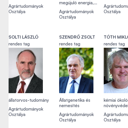
megújuló energia,...
Agrártudományok
Agrártudom
Osztálya
Agrártudományok
Osztálya
Osztálya
SOLTI LÁSZLÓ
SZENDRŐ ZSOLT
TÓTH MIKL
rendes tag
rendes tag
rendes tag
állatorvos-tudomány
Állatgenetika és
kémiai ökoló
nemesítés
növényvédel
Agrártudományok
Osztálya
Agrártudományok
Agrártudom
Osztálya
Osztálya