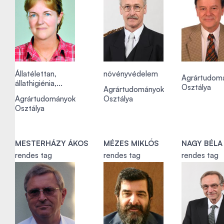
Állatélettan,
növényvédelem
Agrártudom
állathigiénia,...
Osztálya
Agrártudományok
Agrártudományok
Osztálya
Osztálya
MESTERHÁZY ÁKOS
MÉZES MIKLÓS
NAGY BÉLA
rendes tag
rendes tag
rendes tag