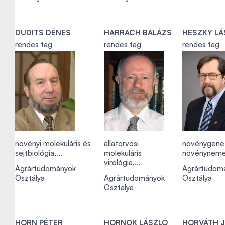
DUDITS DÉNES
HARRACH BALÁZS
HESZKY LÁ
rendes tag
rendes tag
rendes tag
növényi molekuláris és
állatorvosi
növénygenet
sejtbiológia,...
molekuláris
növénynemes
virológia,...
Agrártudományok
Agrártudom
Osztálya
Agrártudományok
Osztálya
Osztálya
HORN PÉTER
HORNOK LÁSZLÓ
HORVÁTH 