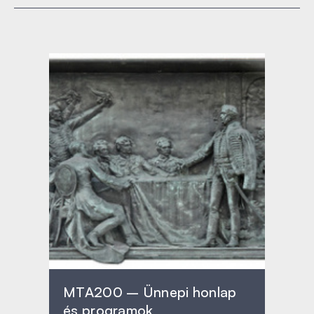
MTA200 – Ünnepi honlap
és programok