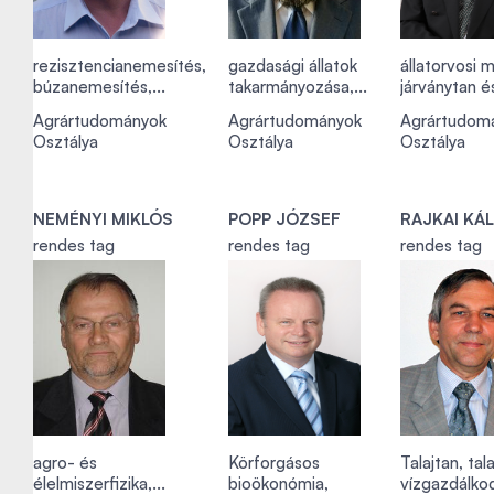
rezisztencianemesítés,
gazdasági állatok
állatorvosi m
búzanemesítés,...
takarmányozása,...
járványtan és
Agrártudományok
Agrártudományok
Agrártudom
Osztálya
Osztálya
Osztálya
NEMÉNYI MIKLÓS
POPP JÓZSEF
RAJKAI KÁ
rendes tag
rendes tag
rendes tag
agro- és
Körforgásos
Talajtan, tala
élelmiszerfizika,...
bioökonómia,
vízgazdálko