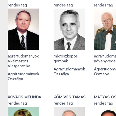
rendes tag
rendes tag
rendes tag
agrártudományok,
mikroszkópos
agrártudomá
alkalmazott
gombák
növényvédel
állatgenetika
Agrártudományok
Agrártudom
Agrártudományok
Osztálya
Osztálya
Osztálya
KOVÁCS MELINDA
KŐMÍVES TAMÁS
MÁTYÁS C
rendes tag
rendes tag
rendes tag