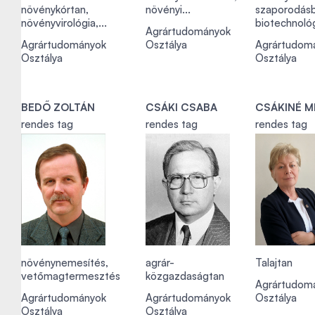
növénykórtan,
növényi...
szaporodásb
növényvirológia,...
biotechnoló
Agrártudományok
Agrártudományok
Osztálya
Agrártudom
Osztálya
Osztálya
BEDŐ ZOLTÁN
CSÁKI CSABA
CSÁKINÉ MI
rendes tag
rendes tag
rendes tag
növénynemesítés,
agrár-
Talajtan
vetőmagtermesztés
közgazdaságtan
Agrártudom
Agrártudományok
Agrártudományok
Osztálya
Osztálya
Osztálya