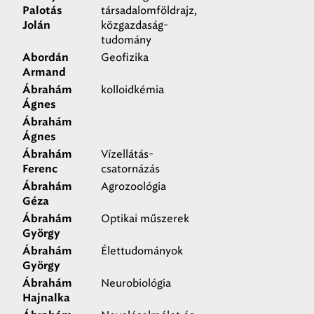
társadalomföldrajz,
Palotás
közgazdaság-
Jolán
tudomány
Geofizika
Abordán
Armand
kolloidkémia
Ábrahám
Ágnes
Ábrahám
Ágnes
Vízellátás-
Ábrahám
csatornázás
Ferenc
Agrozoológia
Ábrahám
Géza
Optikai műszerek
Ábrahám
György
Élettudományok
Ábrahám
György
Neurobiológia
Ábrahám
Hajnalka