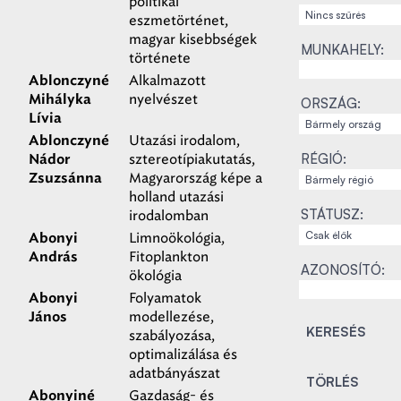
politikai
eszmetörténet,
magyar kisebbségek
MUNKAHELY:
története
Alkalmazott
Ablonczyné
nyelvészet
Mihályka
ORSZÁG:
Lívia
Utazási irodalom,
Ablonczyné
RÉGIÓ:
sztereotípiakutatás,
Nádor
Magyarország képe a
Zsuzsánna
holland utazási
STÁTUSZ:
irodalomban
Limnoökológia,
Abonyi
Fitoplankton
András
AZONOSÍTÓ:
ökológia
Folyamatok
Abonyi
modellezése,
János
szabályozása,
optimalizálása és
adatbányászat
Gazdaság- és
Abonyiné