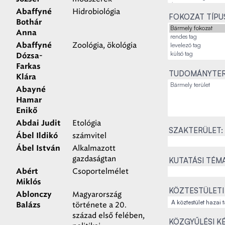
Hidrobiológia
Abaffyné
FOKOZAT TÍPU
Bothár
Anna
Zoológia, ökológia
Abaffyné
Dózsa-
Farkas
TUDOMÁNYTER
Klára
Abayné
Hamar
Enikő
Etológia
Abdai Judit
SZAKTERÜLET:
számvitel
Ábel Ildikó
Alkalmazott
Ábel István
gazdaságtan
KUTATÁSI TÉMA
Csoportelmélet
Abért
Miklós
KÖZTESTÜLETI
Magyarország
Ablonczy
története a 20.
Balázs
század első felében,
KÖZGYŰLÉSI K