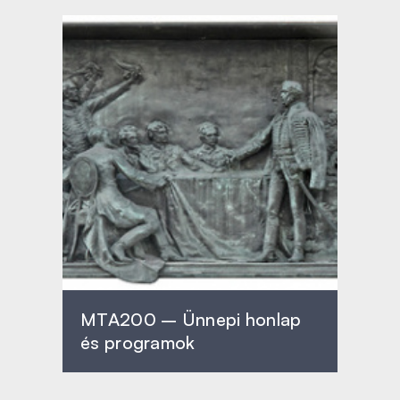
MTA200 – Ünnepi honlap
és programok