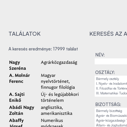
TALÁLATOK
KERESÉS AZ 
A keresés eredménye: 17999 találat
NÉV:
Agrárközgazdaság
Nagy
Szeréna
OSZTÁLY:
Magyar
A. Molnár
nyelvtörténet,
Ferenc
finnugor filológia
Új- és legújabbkori
A. Sajti
történelem
Enikő
BIZOTTSÁG:
anglisztika,
Abádi Nagy
amerikanisztika
Zoltán
Numerikus
Abaffy
módszerek
József