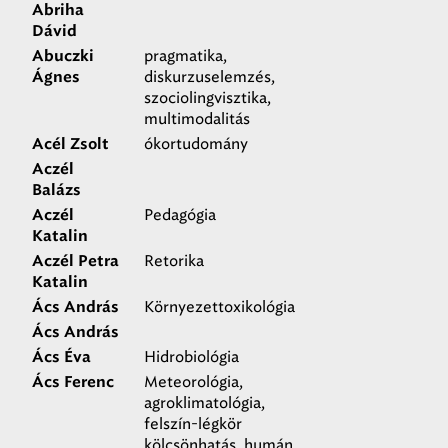
Abriha
Dávid
pragmatika,
Abuczki
diskurzuselemzés,
Ágnes
szociolingvisztika,
multimodalitás
ókortudomány
Acél Zsolt
Aczél
Balázs
Pedagógia
Aczél
Katalin
Retorika
Aczél Petra
Katalin
Környezettoxikológia
Ács András
Ács András
Hidrobiológia
Ács Éva
Meteorológia,
Ács Ferenc
agroklimatológia,
felszín-légkör
kölcsönhatás, humán