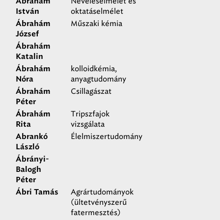
Neveléselmélet és
Ábrahám
oktatáselmélet
István
Műszaki kémia
Ábrahám
József
Ábrahám
Katalin
kolloidkémia,
Ábrahám
anyagtudomány
Nóra
Csillagászat
Ábrahám
Péter
Tripszfajok
Ábrahám
vizsgálata
Rita
Élelmiszertudomány
Abrankó
László
Ábrányi-
Balogh
Péter
Agrártudományok
Ábri Tamás
(ültetvényszerű
fatermesztés)