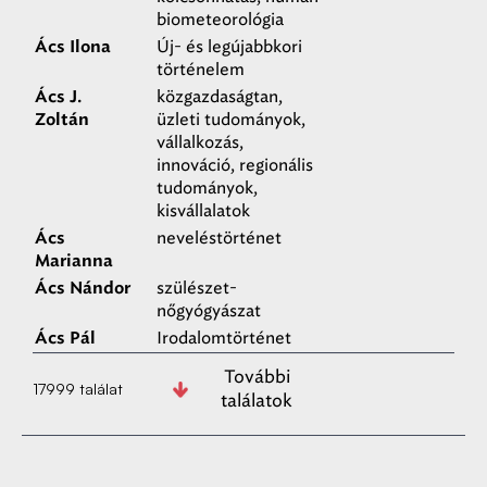
biometeorológia
Új- és legújabbkori
Ács Ilona
történelem
közgazdaságtan,
Ács J.
üzleti tudományok,
Zoltán
vállalkozás,
innováció, regionális
tudományok,
kisvállalatok
neveléstörténet
Ács
Marianna
szülészet-
Ács Nándor
nőgyógyászat
Irodalomtörténet
Ács Pál
További
17999 találat
találatok