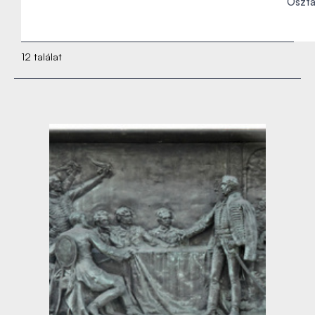
Osztá
12 találat