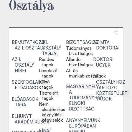
Osztálya
BEMUTATKOZIK
AZ I.
BIZOTTSÁGOK
AZ MTA
AZ I. OSZTÁLY
OSZTÁLY
DOKTORAI
Tudományos
TAGJAI
bizottságok
AZ I.
Rendes
Állandó
DOKTORI
tagok
bizottságok
OSZTÁLY
ÜGYEK
HÍREI
Levelező
Al- és
tagok
munkabizottságok
AZ I.
Külső
SZÉKFOGLALÓ
OSZTÁLYHOZ
MAGYAR NYELV
tagok
ELŐADÁSOK
TARTOZÓ
A
Tiszteleti
KÖZTESTÜLETI
TUDOMÁNYBAN
tagok
TAGOK
ELŐADÁSOK
ELNÖKI
Nem
TÁRA
BIZOTTSÁG
akadémikus
közgyűlési
ELHUNYT
képviselők
ANYANYELVÜNK
AKADÉMIKUSOK
EURÓPÁBAN
KÍNAI
ELNÖKI