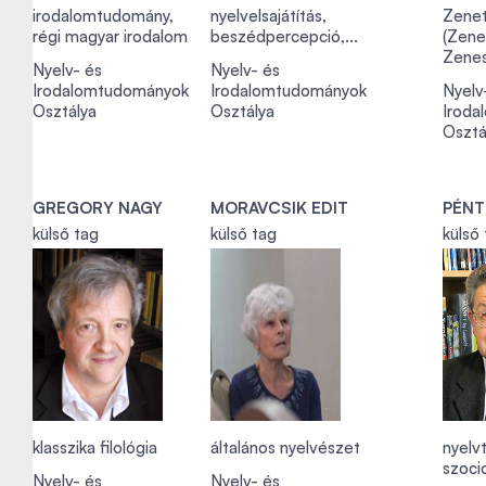
irodalomtudomány,
nyelvelsajátítás,
Zene
régi magyar irodalom
beszédpercepció,...
(Zene
Zenes
Nyelv- és
Nyelv- és
Irodalomtudományok
Irodalomtudományok
Nyelv
Osztálya
Osztálya
Iroda
Osztá
GREGORY NAGY
MORAVCSIK EDIT
PÉNT
külső tag
külső tag
külső
klasszika filológia
általános nyelvészet
nyelv
szocio
Nyelv- és
Nyelv- és