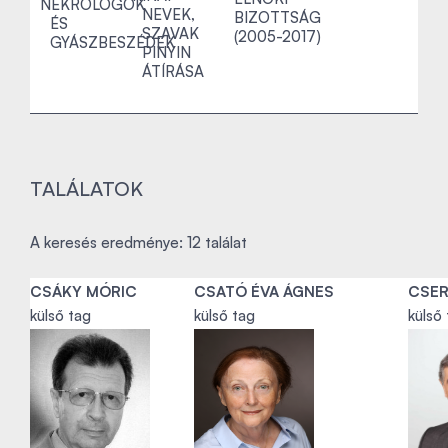
NEKROLÓGOK
NEVEK,
BIZOTTSÁG
ÉS
SZAVAK
(2005-2017)
GYÁSZBESZÉDEK
PINYIN
ÁTÍRÁSA
TALÁLATOK
A keresés eredménye: 12 találat
CSÁKY MÓRIC
CSATÓ ÉVA ÁGNES
CSER
külső tag
külső tag
külső