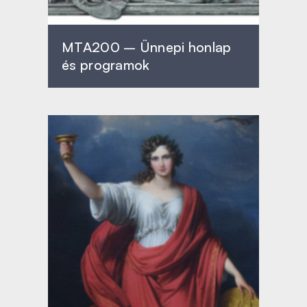
MTA200 – Ünnepi honlap
és programok