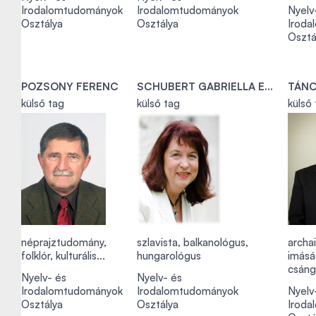
Irodalomtudományok
Irodalomtudományok
Nyelv
Osztálya
Osztálya
Iroda
Osztá
POZSONY FERENC
SCHUBERT GABRIELLA ERZSÉBET KATALIN
TÁNC
külső tag
külső tag
külső
néprajztudomány,
szlavista, balkanológus,
archa
folklór, kulturális...
hungarológus
imásá
csáng
Nyelv- és
Nyelv- és
Irodalomtudományok
Irodalomtudományok
Nyelv
Osztálya
Osztálya
Iroda