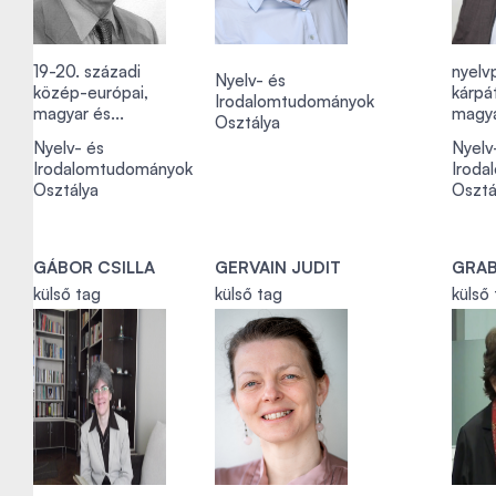
19-20. századi
nyelvp
Nyelv- és
közép-európai,
kárpát
Irodalomtudományok
magyar és...
magya
Osztálya
Nyelv- és
Nyelv
Irodalomtudományok
Iroda
Osztálya
Osztá
GÁBOR CSILLA
GERVAIN JUDIT
GRA
külső tag
külső tag
külső