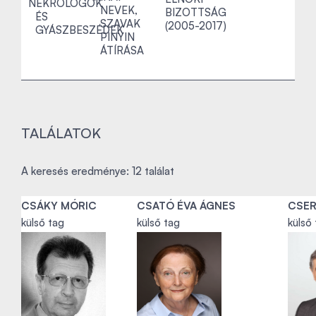
NEKROLÓGOK
NEVEK,
BIZOTTSÁG
ÉS
SZAVAK
(2005-2017)
GYÁSZBESZÉDEK
PINYIN
ÁTÍRÁSA
TALÁLATOK
A keresés eredménye: 12 találat
CSÁKY MÓRIC
CSATÓ ÉVA ÁGNES
CSER
külső tag
külső tag
külső