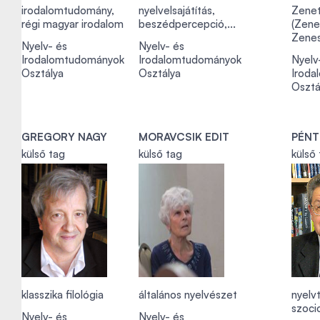
irodalomtudomány,
nyelvelsajátítás,
Zene
régi magyar irodalom
beszédpercepció,...
(Zene
Zenes
Nyelv- és
Nyelv- és
Irodalomtudományok
Irodalomtudományok
Nyelv
Osztálya
Osztálya
Iroda
Osztá
GREGORY NAGY
MORAVCSIK EDIT
PÉNT
külső tag
külső tag
külső
klasszika filológia
általános nyelvészet
nyelv
szocio
Nyelv- és
Nyelv- és