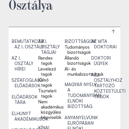
Osztálya
BEMUTATKOZIK
AZ I.
BIZOTTSÁGOK
AZ MTA
AZ I. OSZTÁLY
OSZTÁLY
DOKTORAI
Tudományos
TAGJAI
bizottságok
AZ I.
Rendes
Állandó
DOKTORI
tagok
bizottságok
OSZTÁLY
ÜGYEK
HÍREI
Levelező
Al- és
tagok
munkabizottságok
AZ I.
Külső
SZÉKFOGLALÓ
OSZTÁLYHOZ
MAGYAR NYELV
tagok
ELŐADÁSOK
TARTOZÓ
A
Tiszteleti
KÖZTESTÜLETI
TUDOMÁNYBAN
tagok
TAGOK
ELŐADÁSOK
ELNÖKI
Nem
TÁRA
BIZOTTSÁG
akadémikus
közgyűlési
ELHUNYT
képviselők
ANYANYELVÜNK
AKADÉMIKUSOK
EURÓPÁBAN
KÍNAI
ELNÖKI