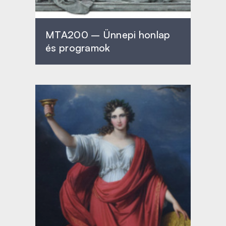
MTA200 – Ünnepi honlap
és programok