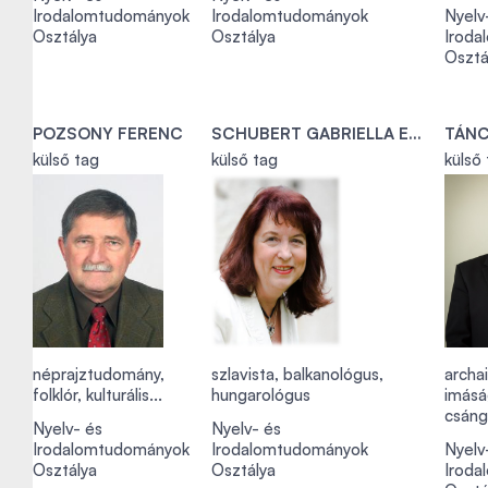
Irodalomtudományok
Irodalomtudományok
Nyelv
Osztálya
Osztálya
Iroda
Osztá
POZSONY FERENC
SCHUBERT GABRIELLA ERZSÉBET KATALIN
TÁNC
külső tag
külső tag
külső
néprajztudomány,
szlavista, balkanológus,
archa
folklór, kulturális...
hungarológus
imásá
csáng
Nyelv- és
Nyelv- és
Irodalomtudományok
Irodalomtudományok
Nyelv
Osztálya
Osztálya
Iroda