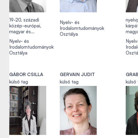
19-20. századi
nyelvp
Nyelv- és
közép-európai,
kárpát
Irodalomtudományok
magyar és...
magya
Osztálya
Nyelv- és
Nyelv
Irodalomtudományok
Iroda
Osztálya
Osztá
GÁBOR CSILLA
GERVAIN JUDIT
GRA
külső tag
külső tag
külső